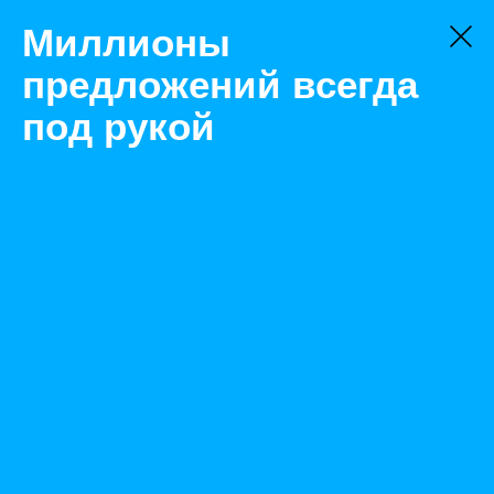
Миллионы
предложений всегда
под рукой
Не нашли, что искали?
Оставьте заявку на поиск
Фильтр
Цена:
ок
-
₽
Найденные объявления