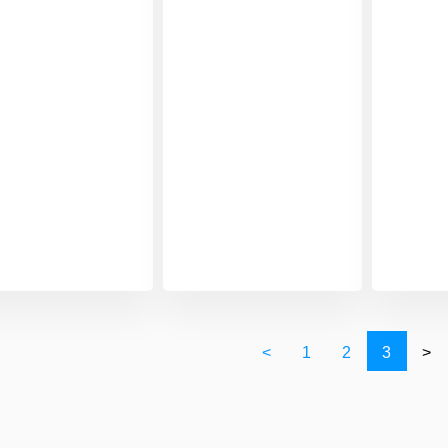
<
1
2
3
>