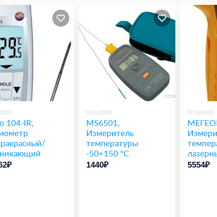
/2020
07/12/2020
07/12/2020
o 104-IR,
MS6501,
МЕГЕОН
мометр
Измеритель
Измери
ракрасный/
температуры
темпер
оникающий
-50+150 °С
лазерн
онепроницаемы
62₽
1440₽
5554₽
складной
среестр)