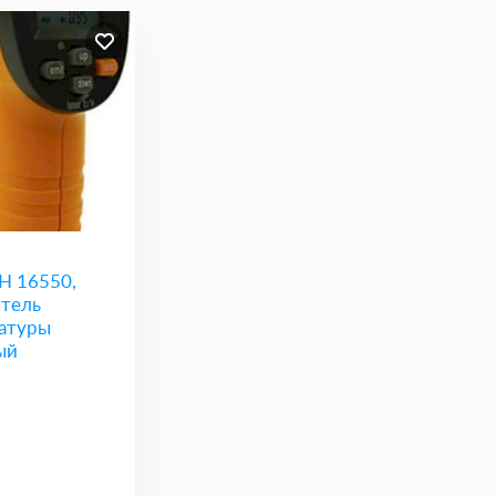
 16550,
тель
атуры
ый