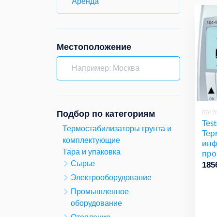
Аренда
Местоположение
Подбор по категориям
07/12
Test
Термостабилизаторы грунта и
Тер
комплектующие
инф
пр
Тара и упаковка
вод
Сырье
185
й, 
Электрооборудование
(Го
Промышленное
оборудование