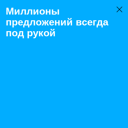
Миллионы
предложений всегда
под рукой
Не нашли, что искали?
Оставьте заявку на поиск
Фильтр
Цена:
ок
-
₽
Найденные объявления