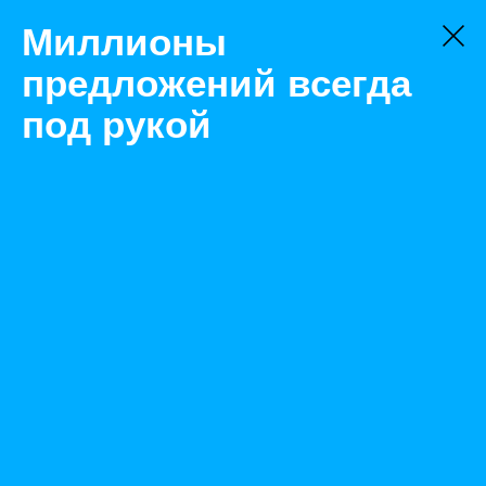
Миллионы
предложений всегда
под рукой
Не нашли, что искали?
Оставьте заявку на поиск
Фильтр
Цена:
ок
-
₽
Найденные объявления