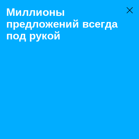
Миллионы
предложений всегда
под рукой
Не нашли, что искали?
Оставьте заявку на поиск
Фильтр
Цена:
ок
-
₽
Найденные объявления