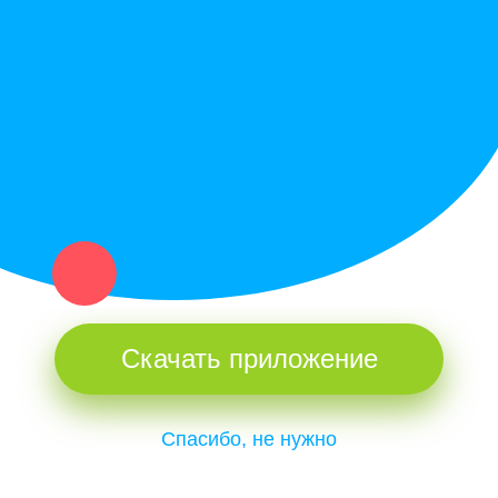
Купи север - уникальный сервис объявлений для частных лиц
и организаций в рамках нашего севера.
Не нашел нужную вещь или услугу в каталоге? Оставь запрос
оператору. Мы сами найдем все, что нужно. Тебе остается
только ждать звонка.
Скачать приложение
Спасибо, не нужно