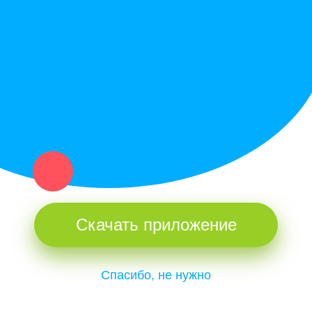
Купи север - уникальный сервис объявлений для частных лиц
и организаций в рамках нашего севера.
Не нашел нужную вещь или услугу в каталоге? Оставь запрос
оператору. Мы сами найдем все, что нужно. Тебе остается
только ждать звонка.
Скачать приложение
Спасибо, не нужно