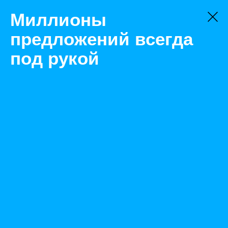
Миллионы
предложений всегда
под рукой
Не нашли, что искали?
Оставьте заявку на поиск
Фильтр
Цена:
ок
-
₽
Найденные объявления