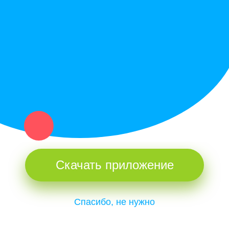
Купи север - уникальный сервис объявлений для частных лиц
и организаций в рамках нашего севера.
Не нашел нужную вещь или услугу в каталоге? Оставь запрос
оператору. Мы сами найдем все, что нужно. Тебе остается
только ждать звонка.
Скачать приложение
Спасибо, не нужно