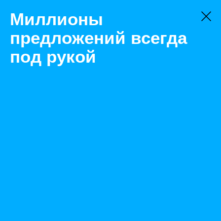
Миллионы
предложений всегда
под рукой
Не нашли, что искали?
Оставьте заявку на поиск
Фильтр
Цена:
ок
-
₽
Найденные объявления