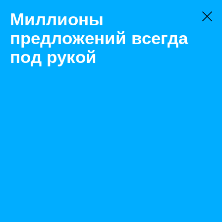
Миллионы
предложений всегда
под рукой
Не нашли, что искали?
Оставьте заявку на поиск
Фильтр
Цена:
ок
-
₽
Найденные объявления