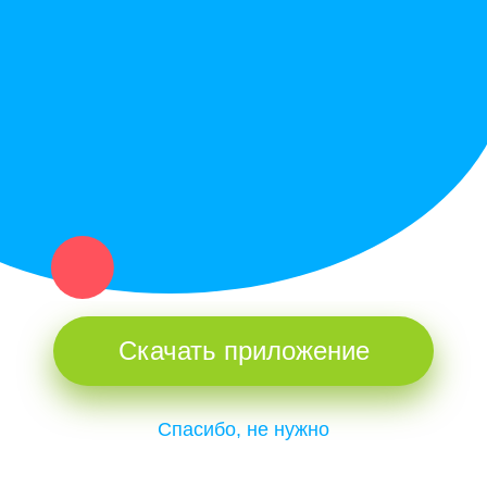
Купи север - уникальный сервис объявлений для частных лиц
и организаций в рамках нашего севера.
Не нашел нужную вещь или услугу в каталоге? Оставь запрос
оператору. Мы сами найдем все, что нужно. Тебе остается
только ждать звонка.
Скачать приложение
Спасибо, не нужно