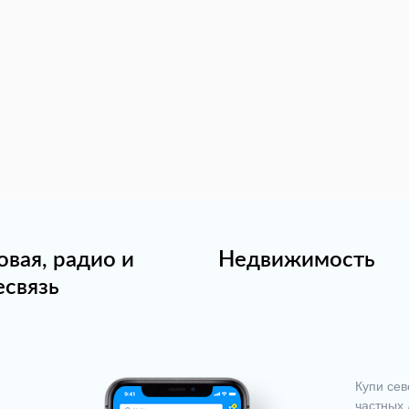
овая, радио и
Недвижимость
есвязь
Купи сев
частных 