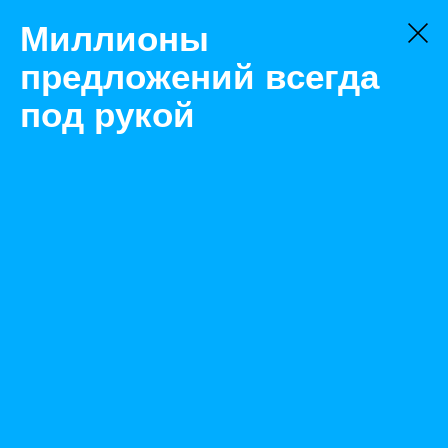
Миллионы
предложений всегда
под рукой
Не нашли, что искали?
Оставьте заявку на поиск
Фильтр
Цена:
ок
-
₽
Найденные объявления