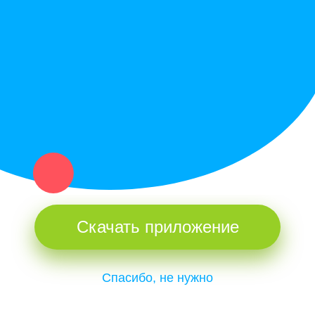
Купи север - уникальный сервис объявлений для частных лиц
и организаций в рамках нашего севера.
Не нашел нужную вещь или услугу в каталоге? Оставь запрос
оператору. Мы сами найдем все, что нужно. Тебе остается
только ждать звонка.
Скачать приложение
Спасибо, не нужно