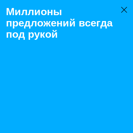
Миллионы
предложений всегда
под рукой
Не нашли, что искали?
Оставьте заявку на поиск
Фильтр
Цена:
ок
-
₽
Найденные объявления