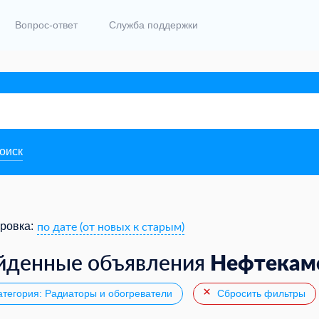
Вопрос-ответ
Служба поддержки
поиск
по дате (от новых к старым)
ровка:
Нефтекам
йденные объявления
тегория: Радиаторы и обогреватели
Сбросить фильтры