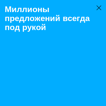
Миллионы
предложений всегда
под рукой
Не нашли, что искали?
Оставьте заявку на поиск
Фильтр
Цена:
ок
-
₽
Найденные объявления