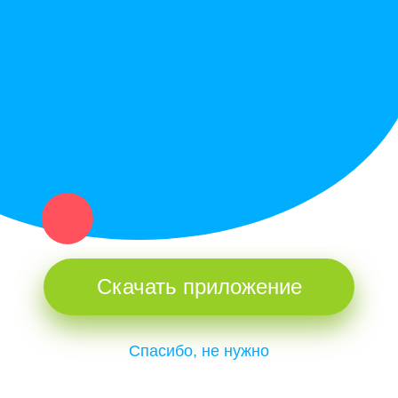
Купи север - уникальный сервис объявлений для частных лиц
и организаций в рамках нашего севера.
Не нашел нужную вещь или услугу в каталоге? Оставь запрос
оператору. Мы сами найдем все, что нужно. Тебе остается
только ждать звонка.
Скачать приложение
Спасибо, не нужно