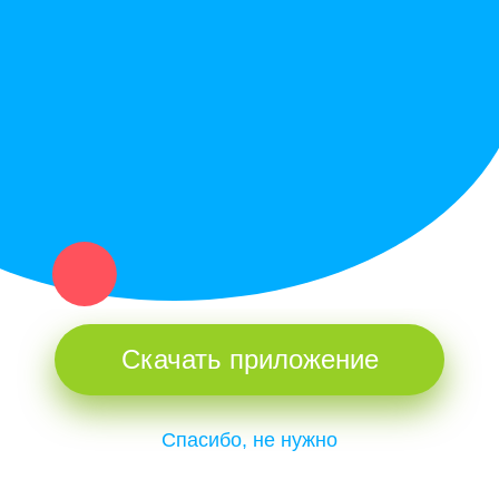
Купи север - уникальный сервис объявлений для частных лиц
и организаций в рамках нашего севера.
Не нашел нужную вещь или услугу в каталоге? Оставь запрос
оператору. Мы сами найдем все, что нужно. Тебе остается
только ждать звонка.
Скачать приложение
Спасибо, не нужно