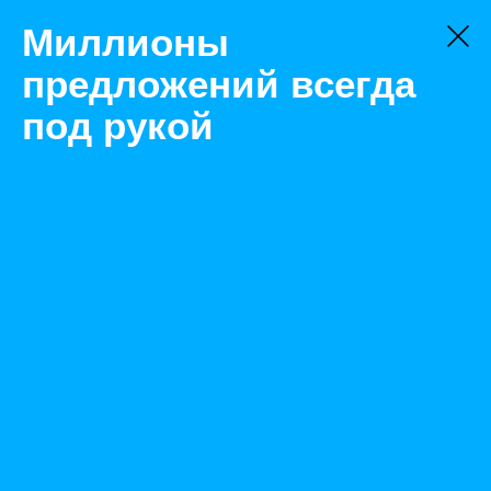
Миллионы
предложений всегда
под рукой
Не нашли, что искали?
Оставьте заявку на поиск
Фильтр
Цена:
ок
-
₽
Найденные объявления