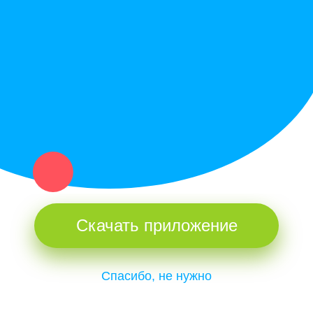
Купи север - уникальный сервис объявлений для частных лиц
и организаций в рамках нашего севера.
Не нашел нужную вещь или услугу в каталоге? Оставь запрос
оператору. Мы сами найдем все, что нужно. Тебе остается
только ждать звонка.
Скачать приложение
Спасибо, не нужно