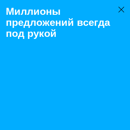
Миллионы
предложений всегда
под рукой
Не нашли, что искали?
Оставьте заявку на поиск
Фильтр
Цена:
ок
-
₽
Найденные объявления