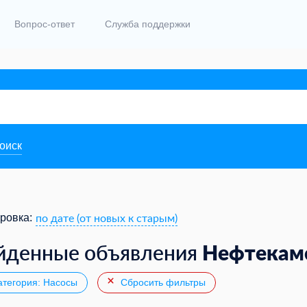
Вопрос-ответ
Служба поддержки
поиск
по дате (от новых к старым)
ровка:
Нефтекам
йденные объявления
тегория: Насосы
Сбросить фильтры