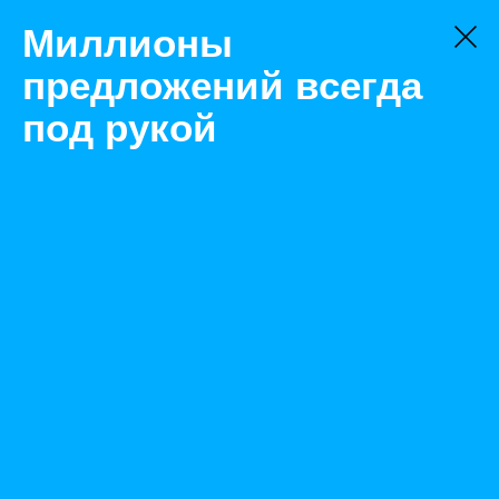
Миллионы
предложений всегда
под рукой
Не нашли, что искали?
Оставьте заявку на поиск
Фильтр
Цена:
ок
-
₽
Найденные объявления