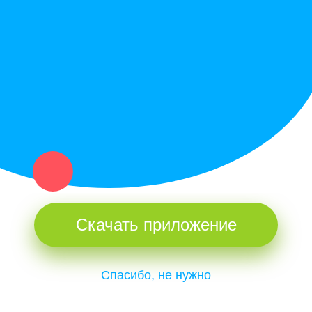
Купи север - уникальный сервис объявлений для частных лиц
и организаций в рамках нашего севера.
Не нашел нужную вещь или услугу в каталоге? Оставь запрос
оператору. Мы сами найдем все, что нужно. Тебе остается
только ждать звонка.
Скачать приложение
Спасибо, не нужно