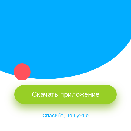
Купи север - уникальный сервис объявлений для частных лиц
и организаций в рамках нашего севера.
Не нашел нужную вещь или услугу в каталоге? Оставь запрос
оператору. Мы сами найдем все, что нужно. Тебе остается
только ждать звонка.
Скачать приложение
Спасибо, не нужно