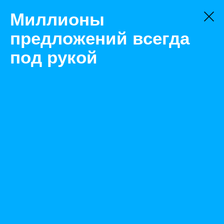
Миллионы
предложений всегда
под рукой
Не нашли, что искали?
Оставьте заявку на поиск
Фильтр
Цена:
ок
-
₽
Найденные объявления