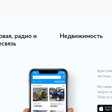
овая, радио и
Недвижимость
есвязь
Купи сев
частных 
Не нашел
запрос о
Тебе ост