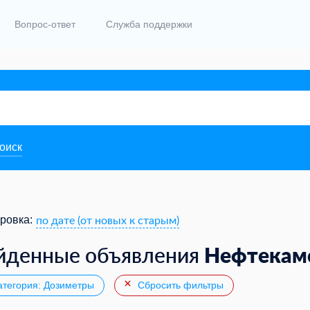
Вопрос-ответ
Служба поддержки
поиск
по дате (от новых к старым)
ровка:
Нефтекам
йденные объявления
тегория: Дозиметры
Сбросить фильтры