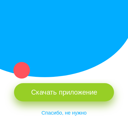
Купи север - уникальный сервис объявлений для частных лиц
и организаций в рамках нашего севера.
Не нашел нужную вещь или услугу в каталоге? Оставь запрос
оператору. Мы сами найдем все, что нужно. Тебе остается
только ждать звонка.
Скачать приложение
Спасибо, не нужно