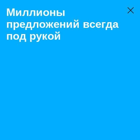
Миллионы
предложений всегда
под рукой
Не нашли, что искали?
Оставьте заявку на поиск
Фильтр
Цена:
ок
-
₽
Найденные объявления