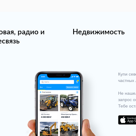
овая, радио и
Недвижимость
есвязь
Купи сев
частных 
Не нашел
запрос о
Тебе ост