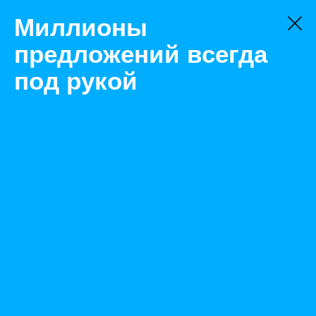
Миллионы
предложений всегда
под рукой
Не нашли, что искали?
Оставьте заявку на поиск
Фильтр
Цена:
ок
-
₽
Найденные объявления