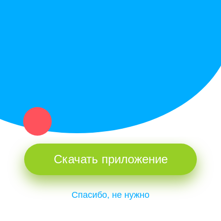
Купи север - уникальный сервис объявлений для частных лиц
и организаций в рамках нашего севера.
Не нашел нужную вещь или услугу в каталоге? Оставь запрос
оператору. Мы сами найдем все, что нужно. Тебе остается
только ждать звонка.
Скачать приложение
Спасибо, не нужно