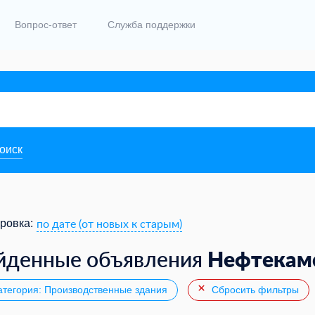
Вопрос-ответ
Служба поддержки
поиск
по дате (от новых к старым)
ровка:
Нефтекам
йденные объявления
тегория: Производственные здания
Сбросить фильтры