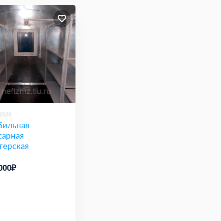
/2020
ильная
сарная
терская
000₽