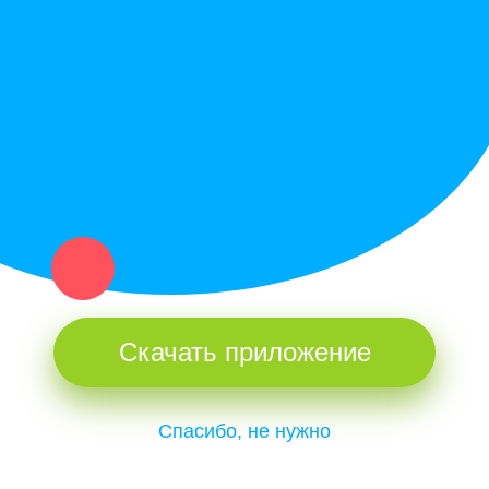
Купи север - уникальный сервис объявлений для частных лиц
и организаций в рамках нашего севера.
Не нашел нужную вещь или услугу в каталоге? Оставь запрос
оператору. Мы сами найдем все, что нужно. Тебе остается
только ждать звонка.
Скачать приложение
Спасибо, не нужно