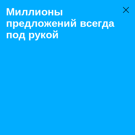
Миллионы
предложений всегда
под рукой
Не нашли, что искали?
Оставьте заявку на поиск
Фильтр
Цена:
ок
-
₽
Найденные объявления