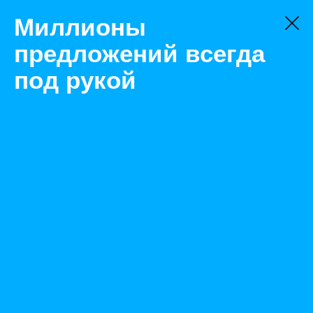
Миллионы
предложений всегда
под рукой
Не нашли, что искали?
Оставьте заявку на поиск
Фильтр
Цена:
ок
-
₽
Найденные объявления