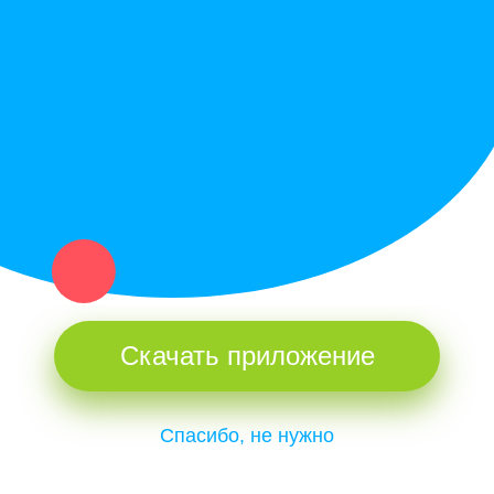
Купи север - уникальный сервис объявлений для частных лиц
и организаций в рамках нашего севера.
Не нашел нужную вещь или услугу в каталоге? Оставь запрос
оператору. Мы сами найдем все, что нужно. Тебе остается
только ждать звонка.
Скачать приложение
Спасибо, не нужно