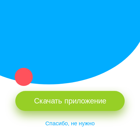
Купи север - уникальный сервис объявлений для частных лиц
и организаций в рамках нашего севера.
Не нашел нужную вещь или услугу в каталоге? Оставь запрос
оператору. Мы сами найдем все, что нужно. Тебе остается
только ждать звонка.
Скачать приложение
Спасибо, не нужно