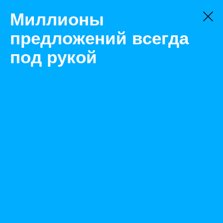
Миллионы
предложений всегда
под рукой
Не нашли, что искали?
Оставьте заявку на поиск
Фильтр
Цена:
ок
-
₽
Найденные объявления