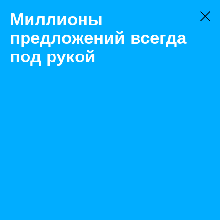
Миллионы
предложений всегда
под рукой
Не нашли, что искали?
Оставьте заявку на поиск
Фильтр
Цена:
ок
-
₽
Найденные объявления